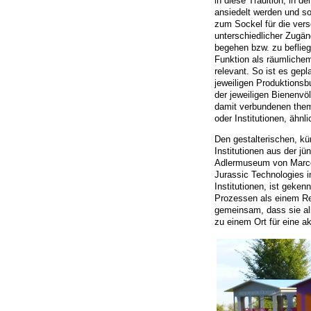
in diese Tradition, in 
ansiedelt werden und so
zum Sockel für die ver
unterschiedlicher Zugä
begehen bzw. zu beflie
Funktion als räumlichem
relevant. So ist es gep
jeweiligen Produktionsb
der jeweiligen Bienenvö
damit verbundenen them
oder Institutionen, ähnl
Den gestalterischen, kü
Institutionen aus der j
Adlermuseum von Marce
Jurassic Technologies i
Institutionen, ist geke
Prozessen als einem Re
gemeinsam, dass sie all
zu einem Ort für eine a