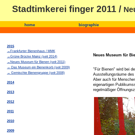
Stadtimkerei finger 2011 /
Ne
home
biographie
2015
→Frankfurter Bienenhaus / MMK
Neues Museum für Bi
→Grüne Brücke Mainz (seit 2014)
→Neues Museum für Bienen (seit 2011)
→ Das Museum ein Bienenkorb (seit 2009)
"Für Bienen" wird bei 
→ Gemischte Bienengruppe (seit 2008)
Ausstellungsräume des 
Aber auch für Menschen
2014
eigenartigen Publikum
regelmäßiger Öffnungsze
2013
2012
2011
2010
2009