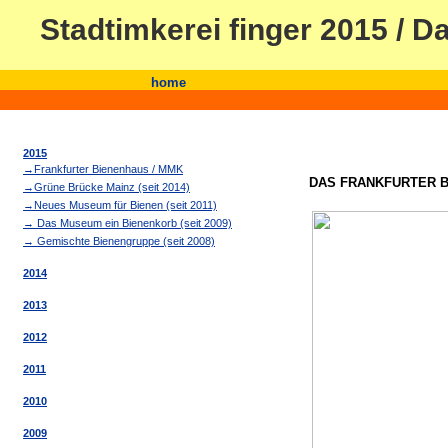
Stadtimkerei finger 2015 / 
home
2015
→Frankfurter Bienenhaus / MMK
DAS FRANKFURTER 
→Grüne Brücke Mainz (seit 2014)
→Neues Museum für Bienen (seit 2011)
→ Das Museum ein Bienenkorb (seit 2009)
→ Gemischte Bienengruppe (seit 2008)
2014
2013
2012
2011
2010
2009