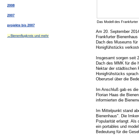
2008
2007
Das Modell des Frankfurte
projekte bis 2007
Am 20. September 2014 
→Bienenflugkreis und mehr
Frankfurter Bienenhaus 
Dach des Museums für M
Honigfühstücks verkost
Insgesamt sorgen seit 2
Dach des MMK für die 
Nektar der städtischen 
Honigfrühstücks sprach 
Oberursel über die Bed
Im Anschluß gab es die 
Florian Haas die Bien
informierten die Bienen
Im Mittelpunkt stand abe
Bienenhaus". Die Imkere
Popularität erlangt. Al
ein portables und model
Bedeutung für die Gesel