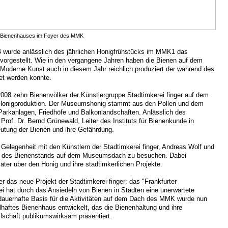
r Bienenhauses im Foyer des MMK
wurde anlässlich des jährlichen Honigfrühstücks im MMK1 das
vorgestellt. Wie in den vergangene Jahren haben die Bienen auf dem
oderne Kunst auch in diesem Jahr reichlich produziert der während des
et werden konnte.
008 zehn Bienenvölker der Künstlergruppe Stadtimkerei finger auf dem
Honigproduktion. Der Museumshonig stammt aus den Pollen und dem
Parkanlagen, Friedhöfe und Balkonlandschaften. Anlässlich des
Prof. Dr. Bernd Grünewald, Leiter des Instituts für Bienenkunde in
eutung der Bienen und ihre Gefährdung.
Gelegenheit mit den Künstlern der Stadtimkerei finger, Andreas Wolf und
en des Bienenstands auf dem Museumsdach zu besuchen. Dabei
väter über den Honig und ihre stadtimkerlichen Projekte.
r das neue Projekt der Stadtimkerei finger: das "Frankfurter
i hat durch das Ansiedeln von Bienen in Städten eine unerwartete
s dauerhafte Basis für die Aktivitäten auf dem Dach des MMK wurde nun
lhaftes Bienenhaus entwickelt, das die Bienenhaltung und ihre
lschaft publikumswirksam präsentiert.