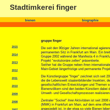
Stadtimkerei finger
bienen
biographie
gruppe finger
2015
Die seit den 90ziger Jahren international agieren
permanenten Sitz in Frankfurt am Main. Ein brei
2014
Gruppe 2002 während der Manifesta 4 in Frankfu
Projekt "evolutionäre zellen" präsentierte.
2013
Seither hat die Gruppe neben ihren internationa
Main-Gebiet längerfristige und permanente Proje
2012
Die Künstlergruppe "finger" zeichnet sich seit 
2011
die die Lebenswelt staatenbildender Insekten, de
gesellschaftlichen Entwicklungen und Themen s
2010
Bienenvölkern sind den beiden Künstlern dabei d
Umwelt- und Gesellschaftsprozessen realisieren
2009
Zentraler "Sockel" ihrer Aktivitäten ist seit 2
2008
(MMK) in Frankfurt am Main, auf dem eine öffentl
angesiedelt ist, in der etwa so viele Bienen lebe
2007