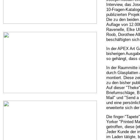
Interview, das Jos
10-Fragen-Kataloge
publizierten Proj
Die zu den beiden 
Auflage von 12.00
Ravenelle, Elke U
Roob, Dorothee Alb
beschäftigten sich
In der APEX Art Gal
bisherigen Ausgabe
so gehängt, dass d
In der Raummitte i
durch Glasplatten 
montiert. Diese ze
zu den bisher publ
Auf dieser "Theke"
Briefumschläge, Br
Mail" und "Send a f
und eine persönli
erweiterte sich de
Die finger-"Tapet
Yorker "Printed Ma
getroffen, diese (e
Jeder Kunde der i
im Laden tätigte, b