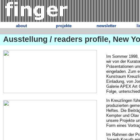
about
projekte
newsletter
l
Ausstellung / readers profile, New Y
Im Sommer 1998, i
wir von der Kurat
Präsentationen uns
eingeladen. Zum ei
Kunstraum Kreuzli
Einladung, von Jos
Galerie APEX Art C
Folge, unterschied
In Kreuzlingen füh
produzierten gemei
Heftes. Die Beiträ
Kempter und Olav 
unsere Projekte un
Form eines Vortra
Im Rahmen der Präs
Joseph Kosuth ein